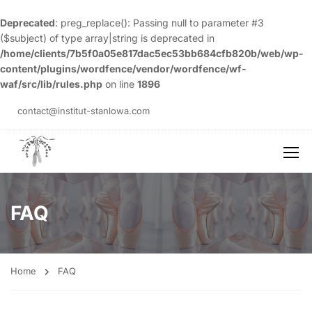
Deprecated
: preg_replace(): Passing null to parameter #3
($subject) of type array|string is deprecated in
/home/clients/7b5f0a05e817dac5ec53bb684cfb820b/web/wp-
content/plugins/wordfence/vendor/wordfence/wf-
waf/src/lib/rules.php
on line
1896
contact@institut-stanlowa.com
FAQ
Home
FAQ