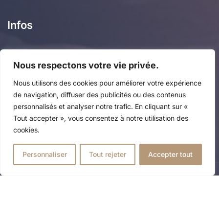
Infos
Nous respectons votre vie privée.
FAQ
Nous utilisons des cookies pour améliorer votre expérience
Contact
de navigation, diffuser des publicités ou des contenus
personnalisés et analyser notre trafic. En cliquant sur «
Ecole du ballet
Tout accepter », vous consentez à notre utilisation des
cookies.
Mentions Légales
Personnaliser
Tout rejeter
Accepter tout
© 2024 – Institut Stanlowa by
Apyka
Mention Légales
Sitemap
Boutique Stanlowa