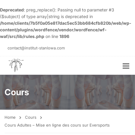
Deprecated
: preg_replace(): Passing null to parameter #3
($subject) of type array|string is deprecated in
/home/clients/7b5f0a05e817dac5ec53bb684cfb820b/web/wp-
content/plugins/wordfence/vendor/wordfence/wf-
waf/src/lib/rules.php
on line
1896
contact@institut-stanlowa.com
Cours
Home
Cours
Cours Adultes – Mise en ligne des cours sur Eversports